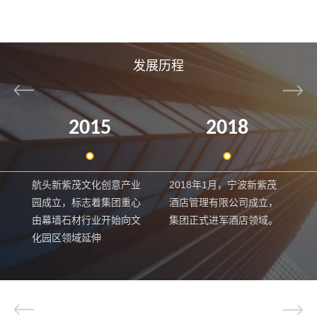
发展历程
2015
2018
浦
航头新紫茂文化创意产业
2018年1月，宁波新紫茂
截
业
园成立，标志着集团重心
酒店管理有限公司成立，
资
商
由幕墙石材行业开始向文
集团正式进军酒店领域。
设
化园区领域延伸
幕
业